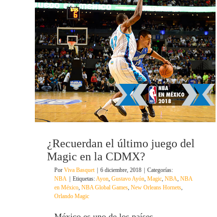
¿Recuerdan el último juego del
Magic en la CDMX?
Por
Viva Basquet
|
6 diciembre, 2018
|
Categorías:
NBA
|
Etiquetas:
Ayon
,
Gustavo Ayón
,
Magic
,
NBA
,
NBA
en México
,
NBA Global Games
,
New Orleans Hornets
,
Orlando Magic
México es uno de los países