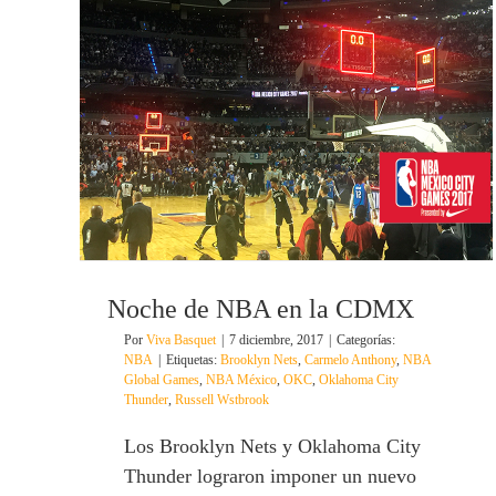
Noche de NBA en la CDMX
Por
Viva Basquet
|
7 diciembre, 2017
|
Categorías:
NBA
|
Etiquetas:
Brooklyn Nets
,
Carmelo Anthony
,
NBA
Global Games
,
NBA México
,
OKC
,
Oklahoma City
Thunder
,
Russell Wstbrook
Los Brooklyn Nets y Oklahoma City
Thunder lograron imponer un nuevo