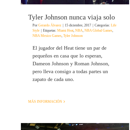
Tyler Johnson nunca viaja solo
Por
Gerardo Álvarez
|
15 diciembre, 2017
|
Categorías:
Life
Style
|
Etiquetas:
Miami Heat
,
NBA
,
NBA Global Games
,
NBA Mexico Games
,
Tyler Johnson
El jugador del Heat tiene un par de
pequeños en casa que lo esperan,
Dameon Johnson y Roman Johnson,
pero lleva consigo a todas partes un
zapato de cada uno.
MÁS INFORMACIÓN