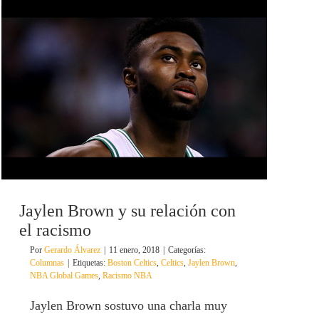
Jaylen Brown y su relación con
el racismo
Por
Gerardo Álvarez
|
11 enero, 2018
|
Categorías:
Columnas
|
Etiquetas:
Boston Celtics
,
Celtics
,
Jaylen Brown
,
NBA Global Games
,
Racismo NBA
Jaylen Brown sostuvo una charla muy