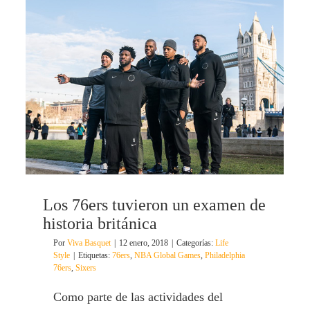
Los 76ers tuvieron un examen de
historia británica
Por
Viva Basquet
|
12 enero, 2018
|
Categorías:
Life
Style
|
Etiquetas:
76ers
,
NBA Global Games
,
Philadelphia
76ers
,
Sixers
Como parte de las actividades del