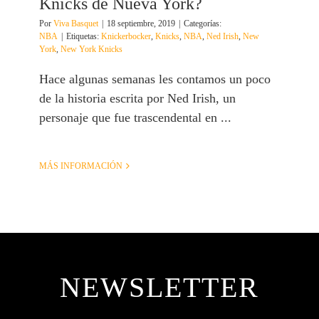
Knicks de Nueva York?
Por
Viva Basquet
|
18 septiembre, 2019
|
Categorías:
NBA
|
Etiquetas:
Knickerbocker
,
Knicks
,
NBA
,
Ned Irish
,
New
York
,
New York Knicks
Hace algunas semanas les contamos un poco
de la historia escrita por Ned Irish, un
personaje que fue trascendental en ...
MÁS INFORMACIÓN
NEWSLETTER