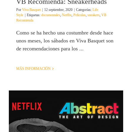
VB Recomienda: Sneakerheads
Por
Viva Basquet
|
12 septiembre, 2020
|
Categorías:
Life
Style
|
Etiquetas:
documentales
,
Netflix
,
Peliculas
,
sneakers
,
VB
Recomienda
Como se ha hecho una costumbre desde hace
unos meses, los sábados en Viva Basquet son
de recomendaciones para los ...
MÁS INFORMACIÓN