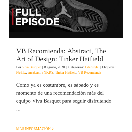
VB Recomienda: Abstract, The
Art of Design: Tinker Hatfield
Por
Viva Basquet
|
8 agosto, 2020
|
Categorías:
Life Style
|
Etiquetas:
Netflix
,
sneakers
,
SNKRS
,
Tinker Hatfield
,
VB Recomienda
Como ya es costumbre, es sábado y es
momento de una recomendación más del
equipo Viva Basquet para seguir disfrutando
...
MÁS INFORMACIÓN