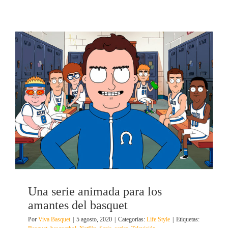
Una serie animada para los
amantes del basquet
Por
Viva Basquet
|
5 agosto, 2020
|
Categorías:
Life Style
|
Etiquetas: