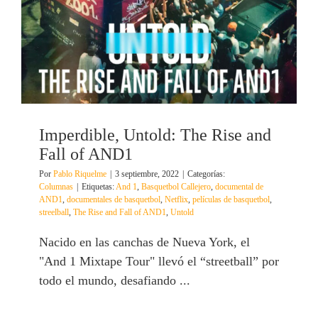
Imperdible, Untold: The Rise and
Fall of AND1
Por
Pablo Riquelme
|
3 septiembre, 2022
|
Categorías:
Columnas
|
Etiquetas:
And 1
,
Basquetbol Callejero
,
documental de
AND1
,
documentales de basquetbol
,
Netflix
,
películas de basquetbol
,
streelball
,
The Rise and Fall of AND1
,
Untold
Nacido en las canchas de Nueva York, el
"And 1 Mixtape Tour" llevó el “streetball” por
todo el mundo, desafiando ...