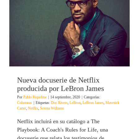
Nueva docuserie de Netflix
producida por LeBron James
Por
Pablo Riquelme
|
14 septiembre, 2020
|
Categorías:
Columnas
|
Etiquetas:
Doc Rivers
,
LeBron
,
LeBron James
,
Maverick
Carter
,
Netflix
,
Serena Williams
Netflix incluirá en su catálogo a The
Playbook: A Coach's Rules for Life, una
docuserie que relata los testimonios de ...