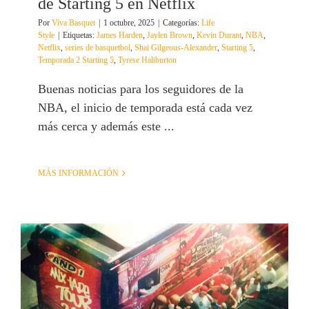
de Starting 5 en Netflix
Por
Viva Basquet
|
1 octubre, 2025
|
Categorías:
Life
Style
|
Etiquetas:
James Harden
,
Jaylen Brown
,
Kevin Durant
,
NBA
,
Netflix
,
series de basquetbol
,
Shai Gilgeous-Alexander
,
Starting 5
,
Temporada 2 Starting 5
,
Tyrese Haliburton
Buenas noticias para los seguidores de la
NBA, el inicio de temporada está cada vez
más cerca y además este ...
MÁS INFORMACIÓN