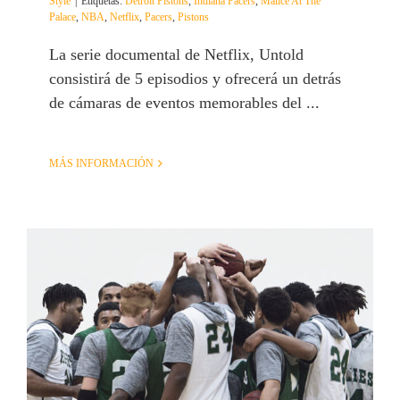
Style
|
Etiquetas:
Detroit Pistons
,
Indiana Pacers
,
Malice At The
Palace
,
NBA
,
Netflix
,
Pacers
,
Pistons
La serie documental de Netflix, Untold
consistirá de 5 episodios y ofrecerá un detrás
de cámaras de eventos memorables del ...
MÁS INFORMACIÓN