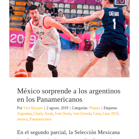
México sorprende a los argentinos
en los Panamericanos
Por
Viva Basquet
|
2 agosto, 2019
|
Categorías:
Planeta
|
Etiquetas:
Argentina
,
Charly Zesati
,
Iván Deniz
,
José Estrada
,
Lima
,
Lima 2019
,
mexico
,
Panamericanos
En el segundo parcial, la Selección Mexicana