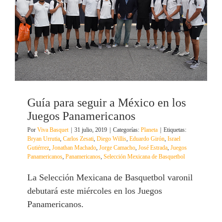
Guía para seguir a México en los
Juegos Panamericanos
Por
Viva Basquet
|
31 julio, 2019
|
Categorías:
Planeta
|
Etiquetas:
Bryan Urrutia
,
Carlos Zesati
,
Diego Willis
,
Eduardo Girón
,
Israel
Gutiérrez
,
Jonathan Machado
,
Jorge Camacho
,
José Estrada
,
Juegos
Panamericanos
,
Panamericanos
,
Selección Mexicana de Basquetbol
La Selección Mexicana de Basquetbol varonil
debutará este miércoles en los Juegos
Panamericanos.