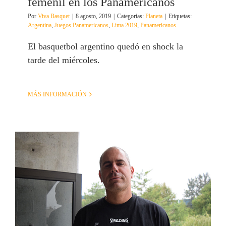
femenil en los Panamericanos
Por
Viva Basquet
|
8 agosto, 2019
|
Categorías:
Planeta
|
Etiquetas:
Argentina
,
Juegos Panamericanos
,
Lima 2019
,
Panamericanos
El basquetbol argentino quedó en shock la
tarde del miércoles.
MÁS INFORMACIÓN