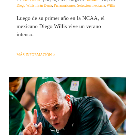
Por
Viva Basquet
|
20 julio, 2019
|
Categorías:
Nacional
|
Etiquetas:
Diego Willis
,
Iván Deniz
,
Panamericanos
,
Selección mexicana
,
Willis
Luego de su primer año en la NCAA, el
mexicano Diego Willis vive un verano
intenso.
MÁS INFORMACIÓN