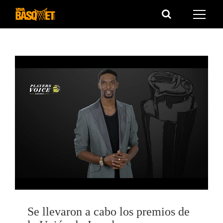
Saltar
al
contenido
Se llevaron a cabo los premios de