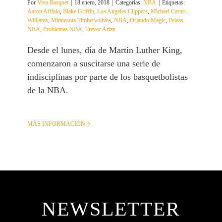
Por
Viva Basquet
|
18 enero, 2018
|
Categorías:
NBA
|
Etiquetas:
Aaron Afflalo
,
Blake Griffin
,
Los Angeles Clippers
,
Michael Carter-
Williams
,
Minnesota Timberwolves
,
NBA
,
Orlando Magic
,
Peleas
NBA
,
Problemas NBA
,
Trevor Ariza
Desde el lunes, día de Martin Luther King,
comenzaron a suscitarse una serie de
indisciplinas por parte de los basquetbolistas
de la NBA.
MÁS INFORMACIÓN
NEWSLETTER