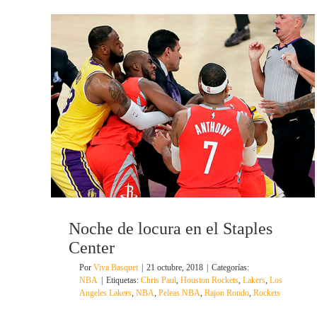
Noche de locura en el Staples
Center
Por
Viva Basquet
|
21 octubre, 2018
|
Categorías:
NBA
|
Etiquetas:
Chris Paul
,
Houston Rockets
,
Lakers
,
Los
Angeles Lakers
,
NBA
,
Peleas NBA
,
Rajon Rondo
,
Rockets