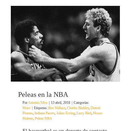
Peleas en la NBA
Por
Antonio Silva
|
13 abril, 2018
|
Categorías:
Muro
|
Etiquetas:
Ben Wallace
,
Charles Barkley
,
Detroit
Pistons
,
Indiana Pacers
,
Julius Erving
,
Larry Bird
,
Moses
Malone
,
Peleas NBA
El basquetbol es un deporte de contacto