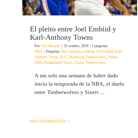
El pleito entre Joel Embiid y
Karl-Anthony Towns
Por
Viva Basquet
|
31 octubre, 2019
|
Categorías:
NBA
|
Etiquetas:
Ben Simmons
,
Embiid
,
Joel Embiid
,
Karl-
Anthony Towns
,
KAT
,
Minnesota Timberwolves
,
Peleas
NBA
,
Philadelphia Sixers
,
Sixers
,
Timberwolves
A tan solo una semana de haber dado
inicio la temporada de la NBA, el duelo
entre Timberwolves y Sixers ...
MÁS INFORMACIÓN