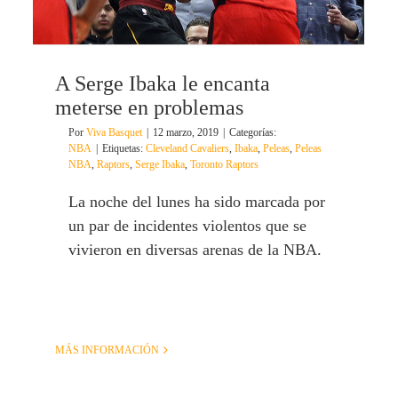
A Serge Ibaka le encanta
meterse en problemas
Por
Viva Basquet
|
12 marzo, 2019
|
Categorías:
NBA
|
Etiquetas:
Cleveland Cavaliers
,
Ibaka
,
Peleas
,
Peleas
NBA
,
Raptors
,
Serge Ibaka
,
Toronto Raptors
La noche del lunes ha sido marcada por
un par de incidentes violentos que se
vivieron en diversas arenas de la NBA.
MÁS INFORMACIÓN