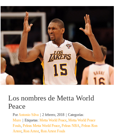
Los nombres de Metta World
Peace
Por
Antonio Silva
|
2 febrero, 2018
|
Categorías:
Muro
|
Etiquetas:
Metta World Peace
,
Metta World Peace
Fouls
,
Peleas Metta World Peace
,
Peleas NBA
,
Peleas Ron
Artest
,
Ron Artest
,
Ron Artest Fouls