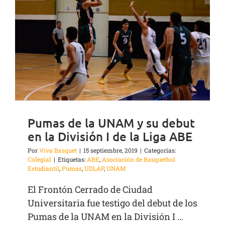
Pumas de la UNAM y su debut
en la División I de la Liga ABE
Por
Viva Basquet
|
15 septiembre, 2019
|
Categorías:
Colegial
|
Etiquetas:
ABE
,
Asociación de Basquetbol
Estudiantil
,
Pumas
,
UDLAP
,
UNAM
El Frontón Cerrado de Ciudad
Universitaria fue testigo del debut de los
Pumas de la UNAM en la División I ...