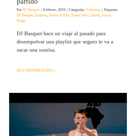
partido
Por
DJ Basquet
|
8 febrero, 2019
|
Categorías:
Columnas
|
Etiquetas:
DJ Basquet
,
Eminem
,
House of Pain
,
Kanye West
,
Queen
,
Snoop
Dogg
DJ Basquet hace un viaje al pasado para
desempolvar una playlist que seguro te va a
sacar una sonrisa.
MÁS INFORMACIÓN