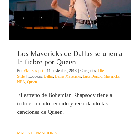
Los Mavericks de Dallas se unen a
la fiebre por Queen
Por
Viva Basquet
|
11 noviembre, 2018
|
Categorías:
Life
Style
|
Etiquetas:
Dallas
,
Dallas Mavericks
,
Luka Doncic
,
Mavericks
,
NBA
,
Queen
El estreno de Bohemian Rhapsody tiene a
todo el mundo rendido y recordando las
canciones de Queen.
MÁS INFORMACIÓN