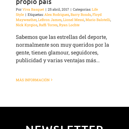
propio país
Por
Viva Basquet
|
25 abril, 2017
|
Categorías:
Life
Style
|
Etiquetas:
Alex Rodriguez
,
Barry Bonds
,
Floyd
Mayweather
,
LeBron James
,
Lionel Messi
,
Mario Balotelli
,
Nick Kyrgios
,
Raffi Torres
,
Ryan Lochte
Sabemos que las estrellas del deporte,
normalmente son muy queridos por la
gente, tienen glamour, seguidores,
publicidad y varias ventajas más...
MÁS INFORMACIÓN