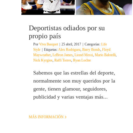
Deportistas odiados por su
propio país
Por
Viva Basquet
|
25 abril, 2017
|
Categorías:
Life
Style
|
Etiquetas:
Alex Rodriguez
,
Barry Bonds
,
Floyd
Mayweather
,
LeBron James
,
Lionel Messi
,
Mario Balotelli
,
Nick Kyrgios
,
Raffi Torres
,
Ryan Lochte
Sabemos que las estrellas del deporte,
normalmente son muy queridos por la
gente, tienen glamour, seguidores,
publicidad y varias ventajas más...
MÁS INFORMACIÓN