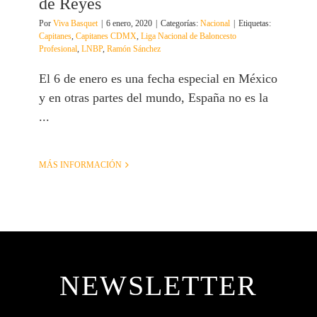
de Reyes
Por
Viva Basquet
|
6 enero, 2020
|
Categorías:
Nacional
|
Etiquetas:
Capitanes
,
Capitanes CDMX
,
Liga Nacional de Baloncesto
Profesional
,
LNBP
,
Ramón Sánchez
El 6 de enero es una fecha especial en México
y en otras partes del mundo, España no es la
...
MÁS INFORMACIÓN
NEWSLETTER