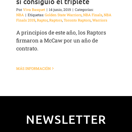
sí consiguió el triplete
Por
Viva Basquet
|
14 junio, 2019
|
Categorías:
NBA
|
Etiquetas:
Golden State Warriors
,
NBA Finals
,
NBA
Finals 2019
,
Raptor
,
Raptors
,
Toronto Raptors
,
Warriors
A principios de este año, los Raptors
firmaron a McCaw por un año de
contrato.
MÁS INFORMACIÓN
NEWSLETTER