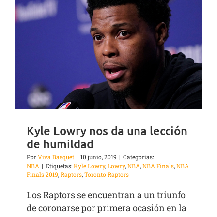
Kyle Lowry nos da una lección
de humildad
Por
Viva Basquet
|
10 junio, 2019
|
Categorías:
NBA
|
Etiquetas:
Kyle Lowry
,
Lowry
,
NBA
,
NBA Finals
,
NBA
Finals 2019
,
Raptors
,
Toronto Raptors
Los Raptors se encuentran a un triunfo
de coronarse por primera ocasión en la