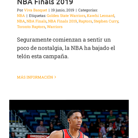
NBA Finals 2019
Por
Viva Basquet
|
19 junio, 2019
|
Categorías:
NBA
|
Etiquetas:
Golden State Warriors
,
Kawhi Leonard
,
NBA
,
NBA Finals
,
NBA Finals 2019
,
Raptors
,
Stephen Curry
,
Toronto Raptors
,
Warriors
Seguramente comienzan a sentir un
poco de nostalgia, la NBA ha bajado el
telón esta campaña.
MÁS INFORMACIÓN