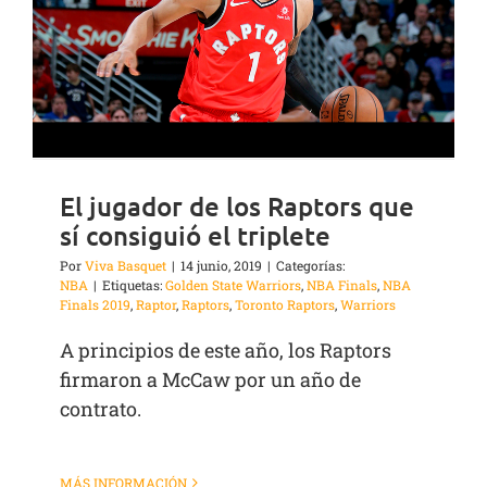
El jugador de los Raptors que
sí consiguió el triplete
Por
Viva Basquet
|
14 junio, 2019
|
Categorías:
NBA
|
Etiquetas:
Golden State Warriors
,
NBA Finals
,
NBA
Finals 2019
,
Raptor
,
Raptors
,
Toronto Raptors
,
Warriors
A principios de este año, los Raptors
firmaron a McCaw por un año de
contrato.
MÁS INFORMACIÓN