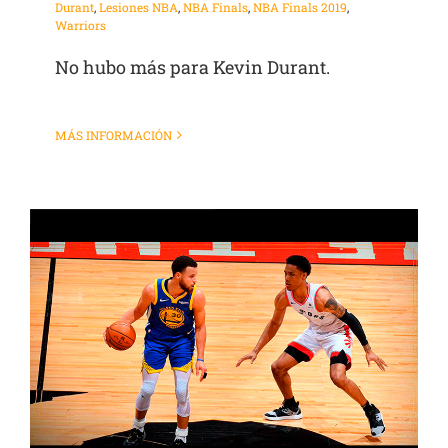
Durant
,
Lesiones NBA
,
NBA Finals
,
NBA Finals 2019
,
Warriors
No hubo más para Kevin Durant.
MÁS INFORMACIÓN