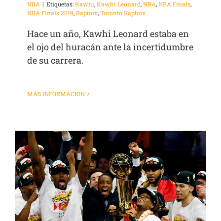
NBA
|
Etiquetas:
Kawhi
,
Kawhi Leonard
,
NBA
,
NBA Finals
,
NBA Finals 2019
,
Raptors
,
Toronto Raptors
Hace un año, Kawhi Leonard estaba en
el ojo del huracán ante la incertidumbre
de su carrera.
MÁS INFORMACIÓN