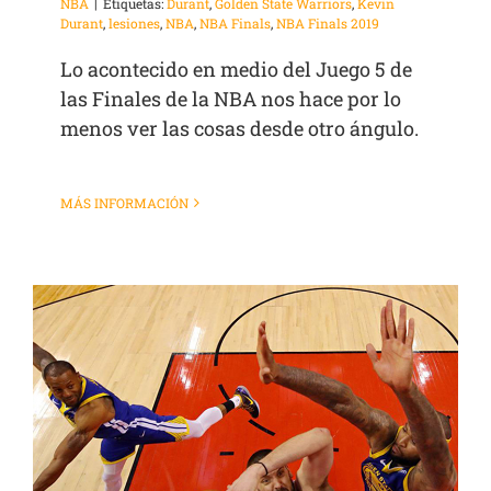
NBA
|
Etiquetas:
Durant
,
Golden State Warriors
,
Kevin
Durant
,
lesiones
,
NBA
,
NBA Finals
,
NBA Finals 2019
Lo acontecido en medio del Juego 5 de
las Finales de la NBA nos hace por lo
menos ver las cosas desde otro ángulo.
MÁS INFORMACIÓN