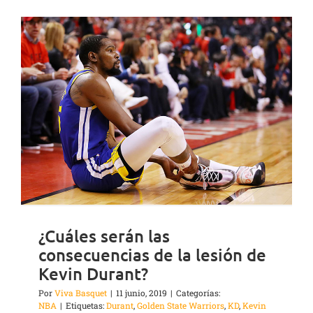
¿Cuáles serán las
consecuencias de la lesión de
Kevin Durant?
Por
Viva Basquet
|
11 junio, 2019
|
Categorías:
NBA
|
Etiquetas:
Durant
,
Golden State Warriors
,
KD
,
Kevin