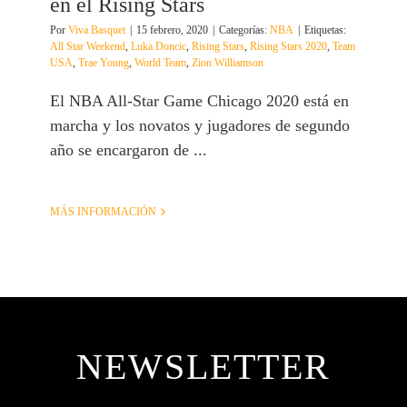
en el Rising Stars
Por
Viva Basquet
|
15 febrero, 2020
|
Categorías:
NBA
|
Etiquetas:
All Star Weekend
,
Luka Doncic
,
Rising Stars
,
Rising Stars 2020
,
Team
USA
,
Trae Young
,
World Team
,
Zion Williamson
El NBA All-Star Game Chicago 2020 está en
marcha y los novatos y jugadores de segundo
año se encargaron de ...
MÁS INFORMACIÓN
NEWSLETTER