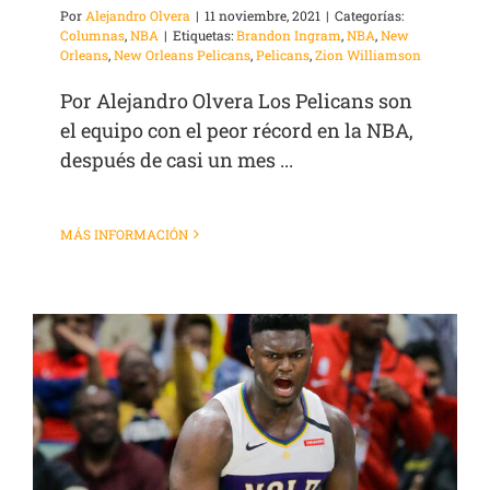
Por
Alejandro Olvera
|
11 noviembre, 2021
|
Categorías:
Columnas
,
NBA
|
Etiquetas:
Brandon Ingram
,
NBA
,
New
Orleans
,
New Orleans Pelicans
,
Pelicans
,
Zion Williamson
Por Alejandro Olvera Los Pelicans son
el equipo con el peor récord en la NBA,
después de casi un mes ...
MÁS INFORMACIÓN