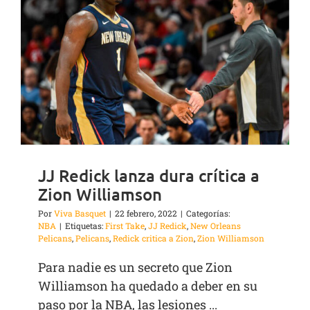
JJ Redick lanza dura crítica a
Zion Williamson
Por
Viva Basquet
|
22 febrero, 2022
|
Categorías:
NBA
|
Etiquetas:
First Take
,
JJ Redick
,
New Orleans
Pelicans
,
Pelicans
,
Redick critica a Zion
,
Zion Williamson
Para nadie es un secreto que Zion
Williamson ha quedado a deber en su
paso por la NBA, las lesiones ...