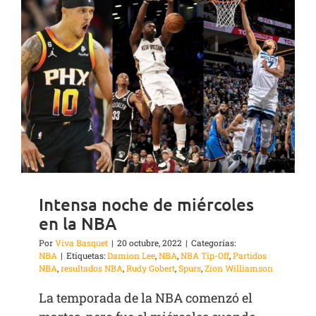
Intensa noche de miércoles
en la NBA
Por
Viva Basquet
|
20 octubre, 2022
|
Categorías:
NBA
|
Etiquetas:
Damion Lee
,
NBA
,
NBA Tip-Off
,
Partidos
NBA
,
resultados NBA
,
Rudy Gobert
,
Spurs
,
Zion Williamson
La temporada de la NBA comenzó el