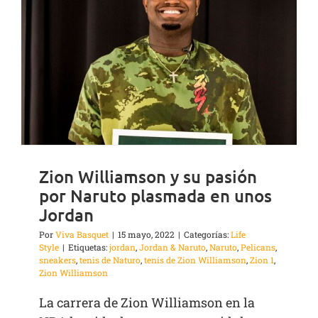
Zion Williamson y su pasión
por Naruto plasmada en unos
Jordan
Por
Viva Basquet
|
15 mayo, 2022
|
Categorías:
Life
Style
|
Etiquetas:
jordan
,
Jordan & Naruto
,
Naruto
,
Pelicans
,
sneakers
,
tenis de Naturo
,
tenis de Zion Williamson
,
Zion 1
,
Zion Williamson
La carrera de Zion Williamson en la