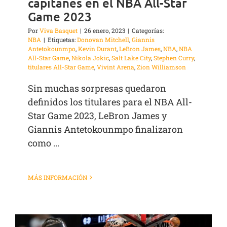
capitanes en el NBA All-Star
Game 2023
Por
Viva Basquet
|
26 enero, 2023
|
Categorías:
NBA
|
Etiquetas:
Donovan Mitchell
,
Giannis
Antetokounmpo
,
Kevin Durant
,
LeBron James
,
NBA
,
NBA
All-Star Game
,
Nikola Jokic
,
Salt Lake City
,
Stephen Curry
,
titulares All-Star Game
,
Vivint Arena
,
Zion Williamson
Sin muchas sorpresas quedaron
definidos los titulares para el NBA All-
Star Game 2023, LeBron James y
Giannis Antetokounmpo finalizaron
como ...
MÁS INFORMACIÓN