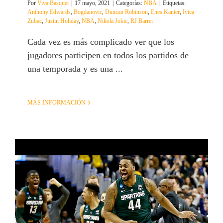
Por
Viva Basquet
|
17 mayo, 2021
|
Categorías:
NBA
|
Etiquetas:
Anthony Edwards
,
Bogdanovic
,
Duncan Robinson
,
Enes Kanter
,
Ivica
Zubac
,
Justin Holiday
,
NBA
,
Nikola Jokic
,
RJ Barret
Cada vez es más complicado ver que los
jugadores participen en todos los partidos de
una temporada y es una ...
MÁS INFORMACIÓN