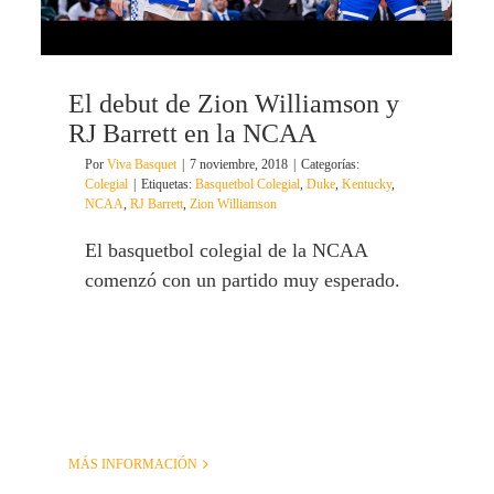
El debut de Zion Williamson y
RJ Barrett en la NCAA
Por
Viva Basquet
|
7 noviembre, 2018
|
Categorías:
Colegial
|
Etiquetas:
Basquetbol Colegial
,
Duke
,
Kentucky
,
NCAA
,
RJ Barrett
,
Zion Williamson
El basquetbol colegial de la NCAA
comenzó con un partido muy esperado.
MÁS INFORMACIÓN