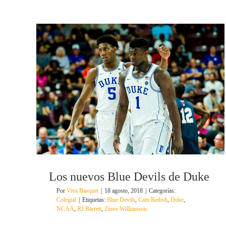
Los nuevos Blue Devils de Duke
Por
Viva Basquet
|
18 agosto, 2018
|
Categorías:
Colegial
|
Etiquetas:
Blue Devils
,
Cam Redish
,
Duke
,
NCAA
,
RJ Barrett
,
Zions Williamson