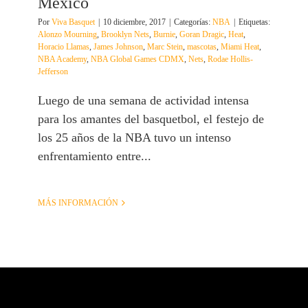
México
Por
Viva Basquet
|
10 diciembre, 2017
|
Categorías:
NBA
|
Etiquetas:
Alonzo Mourning
,
Brooklyn Nets
,
Burnie
,
Goran Dragic
,
Heat
,
Horacio Llamas
,
James Johnson
,
Marc Stein
,
mascotas
,
Miami Heat
,
NBA Academy
,
NBA Global Games CDMX
,
Nets
,
Rodae Hollis-
Jefferson
Luego de una semana de actividad intensa
para los amantes del basquetbol, el festejo de
los 25 años de la NBA tuvo un intenso
enfrentamiento entre...
MÁS INFORMACIÓN