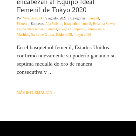
encabezan al Equipo Ideal
Femenil de Tokyo 2020
Por
Viva Basquet
|
9 agosto, 2021
|
Categorías:
Femenil
,
Planeta
|
Etiquetas:
A'ja Wilson
,
basquetbol femenil
,
Breanna Stewart
,
Emma Meesseman
,
Femenil
,
Juegos Olímpicos
,
Olimpicos
,
Rui
Machida
,
Sandrine Gruda
,
Tokio 2020
,
Tokyo 2020
En el basquetbol femenil, Estados Unidos
confirmó nuevamente su poderío ganando su
séptima medalla de oro de manera
consecutiva y ...
MÁS INFORMACIÓN