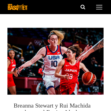
Saltar
al
contenido
Breanna Stewart y Rui Machida