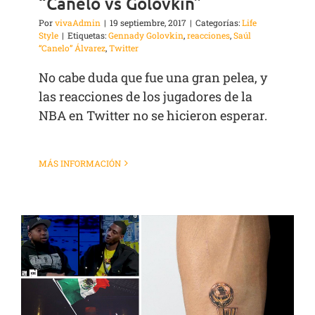
“Canelo vs Golovkin”
Por
vivaAdmin
|
19 septiembre, 2017
|
Categorías:
Life
Style
|
Etiquetas:
Gennady Golovkin
,
reacciones
,
Saúl
“Canelo” Álvarez
,
Twitter
No cabe duda que fue una gran pelea, y
las reacciones de los jugadores de la
NBA en Twitter no se hicieron esperar.
MÁS INFORMACIÓN