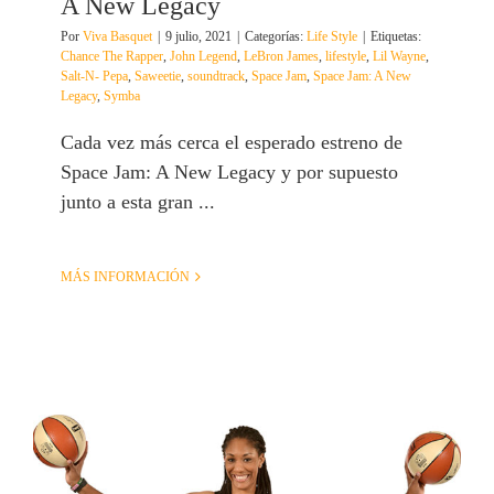
A New Legacy
Por
Viva Basquet
|
9 julio, 2021
|
Categorías:
Life Style
|
Etiquetas:
Chance The Rapper
,
John Legend
,
LeBron James
,
lifestyle
,
Lil Wayne
,
Salt-N- Pepa
,
Saweetie
,
soundtrack
,
Space Jam
,
Space Jam: A New
Legacy
,
Symba
Cada vez más cerca el esperado estreno de
Space Jam: A New Legacy y por supuesto
junto a esta gran ...
MÁS INFORMACIÓN