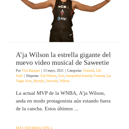
A’ja Wilson la estrella gigante del
nuevo video musical de Saweetie
Por
Viva Basquet
|
13 mayo, 2021
|
Categorías:
Femenil
,
Life
Style
|
Etiquetas:
A'ja Wilson
,
Aces
,
basquetbol femenil
,
Femenil
,
Las
Vegas Aces
,
lifestyle
,
Saweetie
,
Wilson
La actual MVP de la WNBA, A’ja Wilson,
anda en modo protagonista aún estando fuera
de la cancha. Estos últimos ...
MÁS INFORMACIÓN