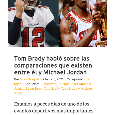
Tom Brady habló sobre las
comparaciones que existen
entre él y Michael Jordan
Por
Viva Basquet
|
2 febrero, 2021
|
Categorías:
Life
Style
|
Etiquetas:
Buccaneers
,
Chicago Bulls
,
Michael
Jordan
,
Super Bowl
,
Tom Brady
,
Tom Brady y Michael
Jordan
Estamos a pocos días de uno de los
eventos deportivos más importantes