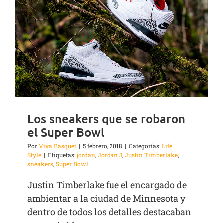
Los sneakers que se robaron
el Super Bowl
Por
Viva Basquet
|
5 febrero, 2018
|
Categorías:
Life
Style
|
Etiquetas:
jordan
,
Jordan 3
,
Justin Timberlake
,
sneakers
,
Super Bowl
Justin Timberlake fue el encargado de
ambientar a la ciudad de Minnesota y
dentro de todos los detalles destacaban