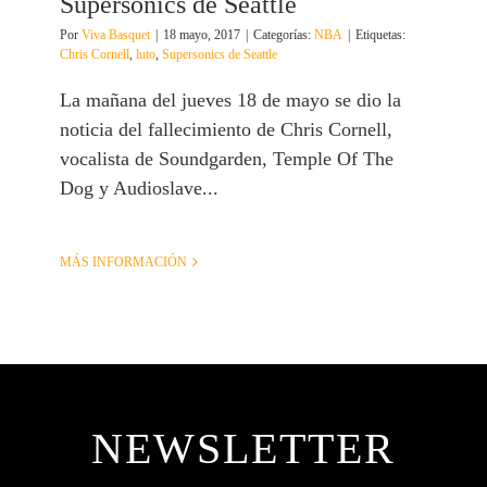
Supersonics de Seattle
Por
Viva Basquet
|
18 mayo, 2017
|
Categorías:
NBA
|
Etiquetas:
Chris Cornell
,
luto
,
Supersonics de Seattle
La mañana del jueves 18 de mayo se dio la
noticia del fallecimiento de Chris Cornell,
vocalista de Soundgarden, Temple Of The
Dog y Audioslave...
MÁS INFORMACIÓN
NEWSLETTER