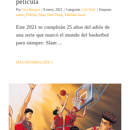
película
Por
Viva Basquet
|
8 enero, 2021
|
Categorías:
Life Style
|
Etiquetas:
anime
,
Película
,
Slam
,
Slam Dunk
,
Takehiko Inoue
Este 2021 se cumplirán 25 años del adiós de
una serie que marcó el mundo del basketbol
para siempre: Slam ...
MÁS INFORMACIÓN