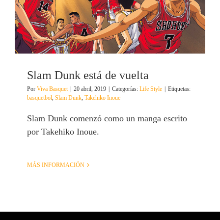
Slam Dunk está de vuelta
Por
Viva Basquet
|
20 abril, 2019
|
Categorías:
Life Style
|
Etiquetas:
basquetbol
,
Slam Dunk
,
Takehiko Inoue
Slam Dunk comenzó como un manga escrito
por Takehiko Inoue.
MÁS INFORMACIÓN