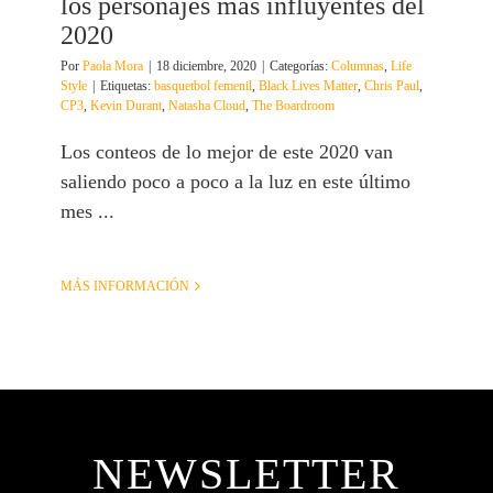
los personajes más influyentes del
2020
Por
Paola Mora
|
18 diciembre, 2020
|
Categorías:
Columnas
,
Life
Style
|
Etiquetas:
basquetbol femenil
,
Black Lives Matter
,
Chris Paul
,
CP3
,
Kevin Durant
,
Natasha Cloud
,
The Boardroom
Los conteos de lo mejor de este 2020 van
saliendo poco a poco a la luz en este último
mes ...
MÁS INFORMACIÓN
NEWSLETTER