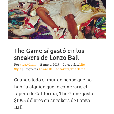
The Game sí gastó en los
sneakers de Lonzo Ball
Por
vivaAdmin
|
11 mayo, 2017
|
Categorías:
Life
Style
|
Etiquetas:
Lonzo Ball
,
sneakers
,
The Game
Cuando todo el mundo pensó que no
habría alguien que lo comprara, el
rapero de California, The Game gastó
$1995 dólares en sneakers de Lonzo
Ball.