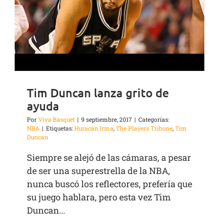
Tim Duncan lanza grito de
ayuda
Por
Viva Basquet
|
9 septiembre, 2017
|
Categorías:
NBA
|
Etiquetas:
Huracán Irma
,
The Players Tribune
,
Tim
Duncan
Siempre se alejó de las cámaras, a pesar
de ser una superestrella de la NBA,
nunca buscó los reflectores, prefería que
su juego hablara, pero esta vez Tim
Duncan...