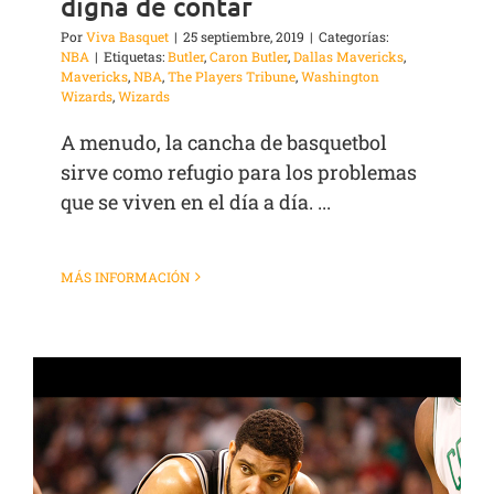
digna de contar
Por
Viva Basquet
|
25 septiembre, 2019
|
Categorías:
NBA
|
Etiquetas:
Butler
,
Caron Butler
,
Dallas Mavericks
,
Mavericks
,
NBA
,
The Players Tribune
,
Washington
Wizards
,
Wizards
A menudo, la cancha de basquetbol
sirve como refugio para los problemas
que se viven en el día a día. ...
MÁS INFORMACIÓN