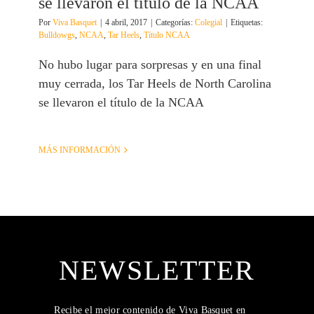
se llevaron el título de la NCAA
Por
Viva Basquet
|
4 abril, 2017
|
Categorías:
Colegial
|
Etiquetas:
Bulldowgs
,
NCAA
,
Tar Heels
,
Título NCAA
No hubo lugar para sorpresas y en una final
muy cerrada, los Tar Heels de North Carolina
se llevaron el título de la NCAA
MÁS INFORMACIÓN
NEWSLETTER
Recibe el mejor contenido de Viva Basquet en