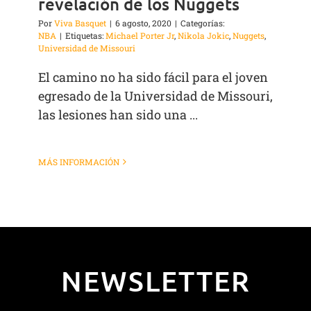
revelación de los Nuggets
Por
Viva Basquet
|
6 agosto, 2020
|
Categorías:
NBA
|
Etiquetas:
Michael Porter Jr
,
Nikola Jokic
,
Nuggets
,
Universidad de Missouri
El camino no ha sido fácil para el joven
egresado de la Universidad de Missouri,
las lesiones han sido una ...
MÁS INFORMACIÓN
NEWSLETTER