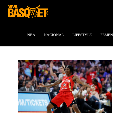
Saltar
al
contenido
NBA
NACIONAL
LIFESTYLE
FEMEN