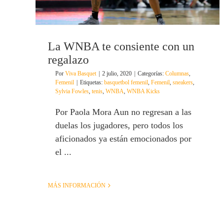
La WNBA te consiente con un
regalazo
Por
Viva Basquet
|
2 julio, 2020
|
Categorías:
Columnas
,
Femenil
|
Etiquetas:
basquetbol femenil
,
Femenil
,
sneakers
,
Sylvia Fowles
,
tenis
,
WNBA
,
WNBA Kicks
Por Paola Mora Aun no regresan a las
duelas los jugadores, pero todos los
aficionados ya están emocionados por
el ...
MÁS INFORMACIÓN