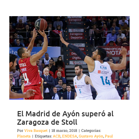
El Madrid de Ayón superó al
Zaragoza de Stoll
Por
Viva Basquet
|
18 marzo, 2018
|
Categorías:
Planeta
|
Etiquetas:
ACB
,
ENDESA
,
Gustavo Ayón
,
Paul