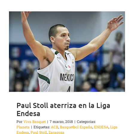
Paul Stoll aterriza en la Liga
Endesa
Por
Viva Basquet
|
7 marzo, 2018
|
Categorías:
Planeta
|
Etiquetas:
ACB
,
Basquetbol España
,
ENDESA
,
Liga
Endesa
,
Paul Stoll
,
Zaragoza