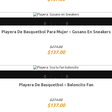
Playera De Basquetbol Para Mujer – Gusano En Sneakers
CH
M
G
XG
$
274.00
$
137.00
Playera De Basquetbol – Baloncito Fan
CH
M
G
XG
$
274.00
$
137.00