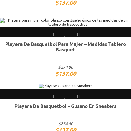
$
137.00
Playera De Basquetbol Para Mujer – Medidas Tablero
CH
M
G
XG
Basquet
$
274.00
$
137.00
Playera De Basquetbol – Gusano En Sneakers
CH
M
G
XG
$
274.00
$
137.00