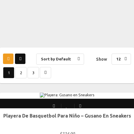
Sort by Default
Show
12
1
2
3
Playera De Basquetbol Para Niño – Gusano En Sneakers
Chico
Mediano
Grande
Extra Grande
$
224.00