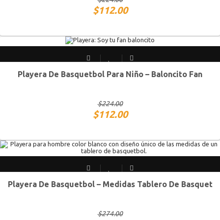
$
112.00
Playera De Basquetbol Para Niño – Baloncito Fan
Chico
Mediano
Grande
Extra Grande
$
224.00
$
112.00
Playera De Basquetbol – Medidas Tablero De Basquet
CH
M
G
XG
$
274.00