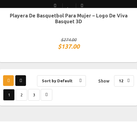
Playera De Basquetbol Para Mujer – Logo De Viva
CH
M
G
XG
Basquet 3D
$
274.00
$
137.00
Sort by Default
Show
12
1
2
3