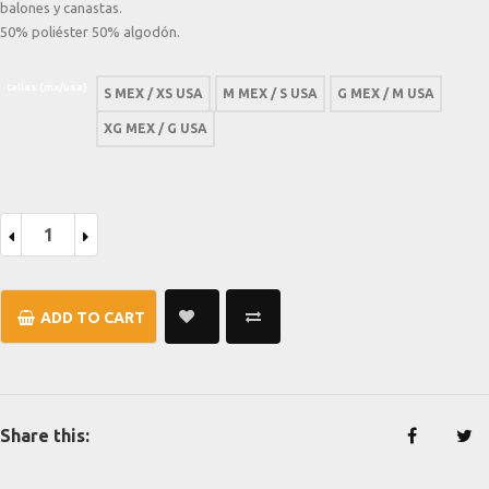
balones y canastas.
50% poliéster 50% algodón.
tallas (mx/usa)
S MEX / XS USA
M MEX / S USA
G MEX / M USA
XG MEX / G USA
Playera
De
Basquetbol
-
Balones
y
Canastas
ADD TO CART
quantity
Share this: