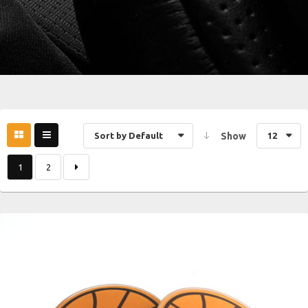
Sort by Default
Show
12
1
2