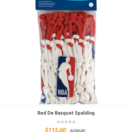
Red De Basquet Spalding
$
115.00
$
230.00