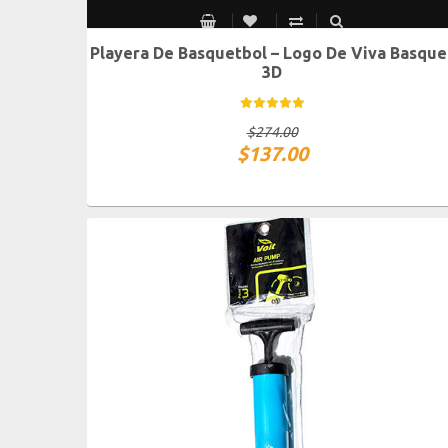
Playera De Basquetbol – Logo De Viva Basque
CH
M
G
XG
3D
$
274.00
$
137.00