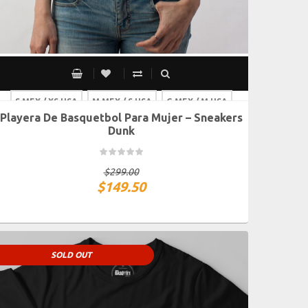
S MEX / XS USA
M MEX / S USA
G MEX / M USA
Playera De Basquetbol Para Mujer – Sneakers
XG MEX / G USA
Dunk
$
299.00
$
149.50
SOLD OUT