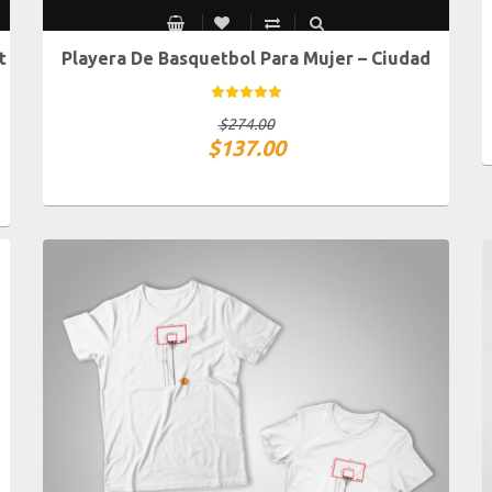
t
Playera De Basquetbol Para Mujer – Ciudad
CH
M
G
XG
$
274.00
$
137.00