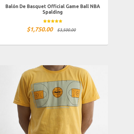
Balón De Basquet Official Game Ball NBA
Spalding
$
1,750.00
$
3,500.00