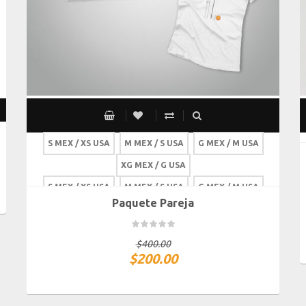
S MEX / XS USA
M MEX / S USA
G MEX / M USA
XG MEX / G USA
S MEX / XS USA
M MEX / S USA
G MEX / M USA
Paquete Pareja
XG MEX / G USA
$
400.00
$
200.00