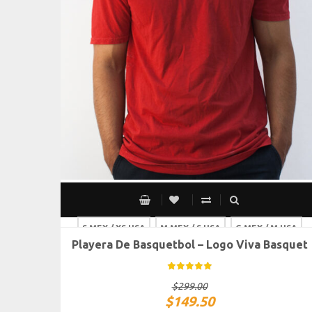
S MEX / XS USA
M MEX / S USA
G MEX / M USA
Playera De Basquetbol – Logo Viva Basquet
XG MEX / G USA
$
299.00
$
149.50