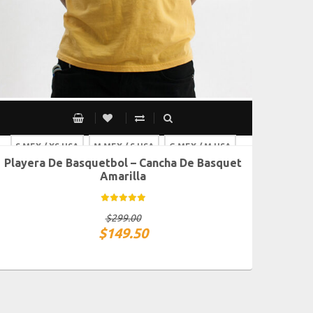
S MEX / XS USA
M MEX / S USA
G MEX / M USA
Playera De Basquetbol – Cancha De Basquet
XG MEX / G USA
Amarilla
$
299.00
$
149.50