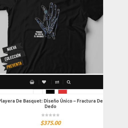
Playera De Basquet: Diseño Único – Fractura De
CH
M
G
XG
XXG
Dedo
$
375.00