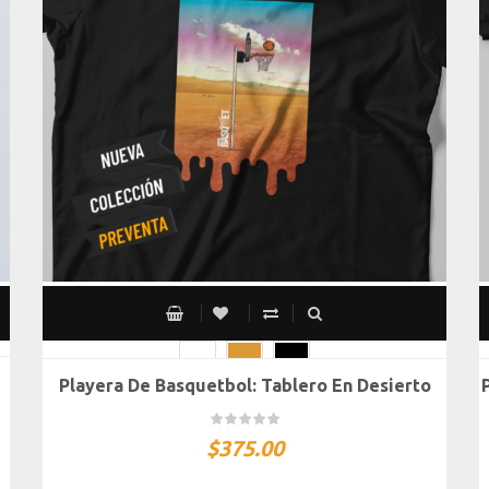
Playera De Basquetbol: Tablero En Desierto
CH
M
G
XG
XXG
$
375.00