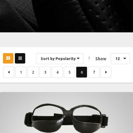
Sort by Popularity
Show
12
1
2
3
4
5
6
7