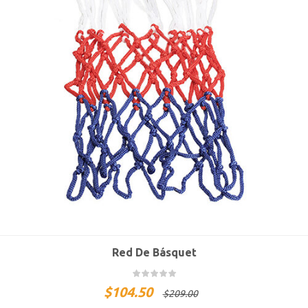
Red De Básquet
$
104.50
$
209.00