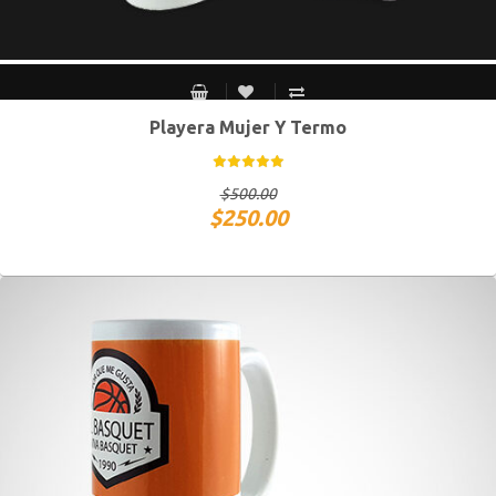
Playera Mujer Y Termo
S MEX / XS USA
M MEX / S USA
G MEX / M USA
XG MEX / G USA
$
500.00
$
250.00