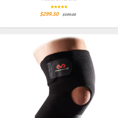
$
299.50
$
599.00