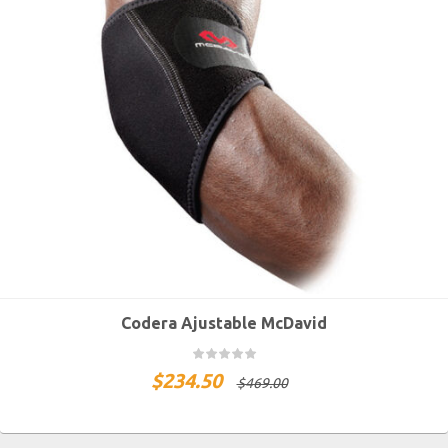
Codera Ajustable McDavid
$
234.50
$
469.00