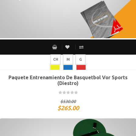
CH
M
G
Paquete Entrenamiento De Basquetbol Vor Sports
(Diestro)
$
530.00
$
265.00