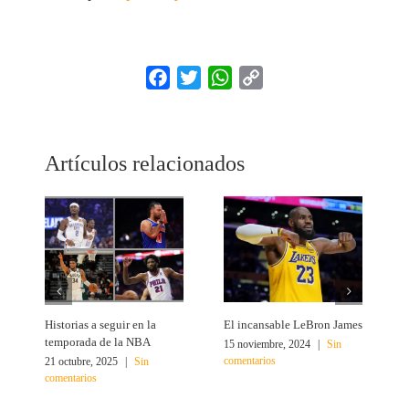
Facebook
Twitter
WhatsApp
Copy
Link
Artículos relacionados
Historias a seguir en la
El incansable LeBron James
¿
temporada de la NBA
15 noviembre, 2024
|
Sin
2
comentarios
c
21 octubre, 2025
|
Sin
comentarios