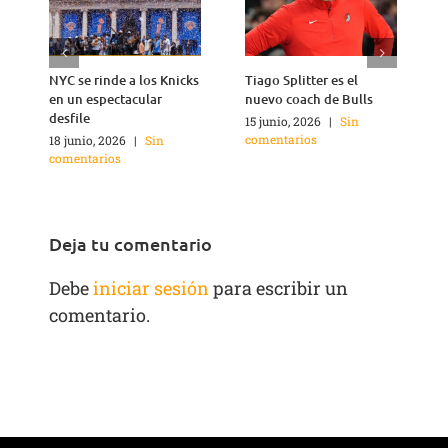
NYC se rinde a los Knicks
Tiago Splitter es el
J
en un espectacular
nuevo coach de Bulls
q
desfile
15 junio, 2026
|
Sin
1
comentarios
c
18 junio, 2026
|
Sin
comentarios
Deja tu comentario
Debe
iniciar sesión
para escribir un
comentario.