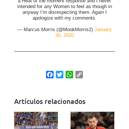
a Heat of the moment response and I never
intended for any Women to feel as though in
anyway I’m disrespecting them. Again I
apologize with my comments.
— Marcus Morris (@MookMorris2)
January
30, 2020
Facebook
Twitter
WhatsApp
Copy
Link
Artículos relacionados