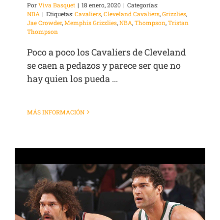
Por
Viva Basquet
|
18 enero, 2020
|
Categorías:
NBA
|
Etiquetas:
Cavaliers
,
Cleveland Cavaliers
,
Grizzlies
,
Jae Crowder
,
Memphis Grizzlies
,
NBA
,
Thompson
,
Tristan
Thompson
Poco a poco los Cavaliers de Cleveland
se caen a pedazos y parece ser que no
hay quien los pueda ...
MÁS INFORMACIÓN