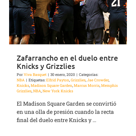
Zafarrancho en el duelo entre
Knicks y Grizzlies
Por
Viva Basquet
|
30 enero, 2020
|
Categorías:
NBA
|
Etiquetas:
Elfrid Payton
,
Grizzlies
,
Jae Crowder
,
Knicks
,
Madison Square Garden
,
Marcus Morris
,
Memphis
Grizzlies
,
NBA
,
New York Knicks
El Madison Square Garden se convirtió
en una olla de presión cuando la recta
final del duelo entre Knicks y ...