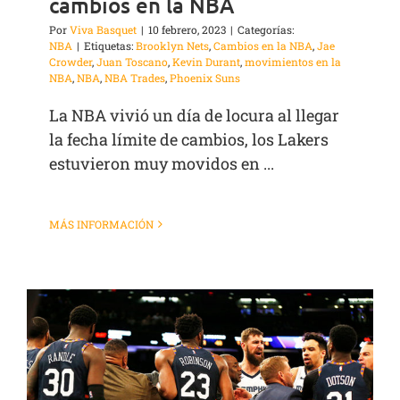
cambios en la NBA
Por
Viva Basquet
|
10 febrero, 2023
|
Categorías:
NBA
|
Etiquetas:
Brooklyn Nets
,
Cambios en la NBA
,
Jae
Crowder
,
Juan Toscano
,
Kevin Durant
,
movimientos en la
NBA
,
NBA
,
NBA Trades
,
Phoenix Suns
La NBA vivió un día de locura al llegar
la fecha límite de cambios, los Lakers
estuvieron muy movidos en ...
MÁS INFORMACIÓN