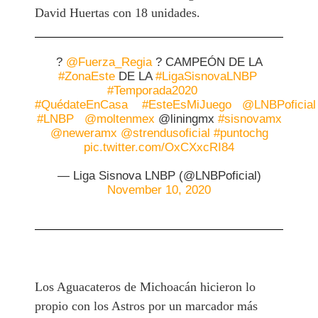
David Huertas con 18 unidades.
?
@Fuerza_Regia
? CAMPEÓN DE LA
#ZonaEste
DE LA
#LigaSisnovaLNBP
#Temporada2020
#QuédateEnCasa
#EsteEsMiJuego
@LNBPoficial
#LNBP
@moltenmex
@liningmx
#sisnovamx
@neweramx
@strendusoficial
#puntochg
pic.twitter.com/OxCXxcRI84
— Liga Sisnova LNBP (@LNBPoficial)
November 10, 2020
Los Aguacateros de Michoacán hicieron lo
propio con los Astros por un marcador más