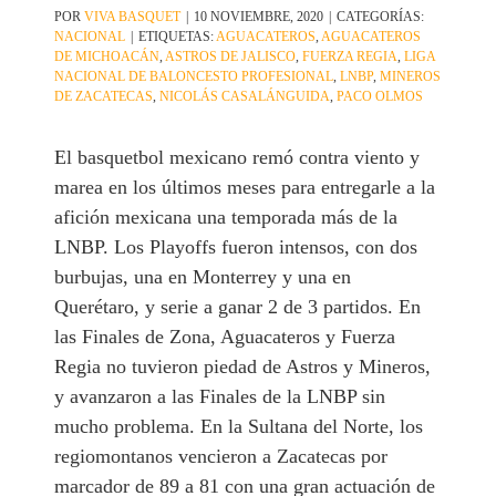
POR
VIVA BASQUET
|
10 NOVIEMBRE, 2020
|
CATEGORÍAS:
NACIONAL
|
ETIQUETAS:
AGUACATEROS
,
AGUACATEROS
DE MICHOACÁN
,
ASTROS DE JALISCO
,
FUERZA REGIA
,
LIGA
NACIONAL DE BALONCESTO PROFESIONAL
,
LNBP
,
MINEROS
DE ZACATECAS
,
NICOLÁS CASALÁNGUIDA
,
PACO OLMOS
El basquetbol mexicano remó contra viento y
marea en los últimos meses para entregarle a la
afición mexicana una temporada más de la
LNBP. Los Playoffs fueron intensos, con dos
burbujas, una en Monterrey y una en
Querétaro, y serie a ganar 2 de 3 partidos. En
las Finales de Zona, Aguacateros y Fuerza
Regia no tuvieron piedad de Astros y Mineros,
y avanzaron a las Finales de la LNBP sin
mucho problema. En la Sultana del Norte, los
regiomontanos vencieron a Zacatecas por
marcador de 89 a 81 con una gran actuación de