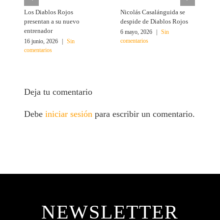
Los Diablos Rojos
Nicolás Casalánguida se
Á
presentan a su nuevo
despide de Diablos Rojos
M
entrenador
6 mayo, 2026
|
Sin
1
comentarios
c
16 junio, 2026
|
Sin
comentarios
Deja tu comentario
Debe
iniciar sesión
para escribir un comentario.
NEWSLETTER