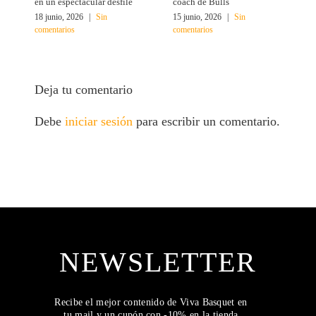
en un espectacular desfile
coach de Bulls
N
18 junio, 2026
|
Sin
15 junio, 2026
|
Sin
1
comentarios
comentarios
c
Deja tu comentario
Debe
iniciar sesión
para escribir un comentario.
NEWSLETTER
Recibe el mejor contenido de Viva Basquet en
tu mail y un cupón con -10% en la tienda