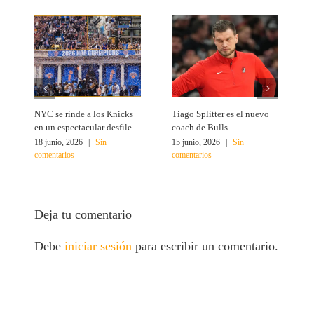
NYC se rinde a los Knicks
Tiago Splitter es el nuevo
J
en un espectacular desfile
coach de Bulls
N
18 junio, 2026
|
Sin
15 junio, 2026
|
Sin
1
comentarios
comentarios
c
Deja tu comentario
Debe
iniciar sesión
para escribir un comentario.