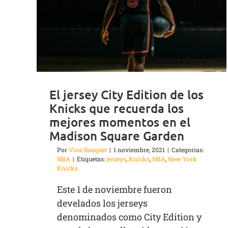
El jersey City Edition de los
Knicks que recuerda los
mejores momentos en el
Madison Square Garden
Por
Viva Basquet
|
1 noviembre, 2021
|
Categorías:
NBA
|
Etiquetas:
jerseys
,
Knicks
,
NBA
,
New York
Knicks
Este 1 de noviembre fueron
develados los jerseys
denominados como City Edition y