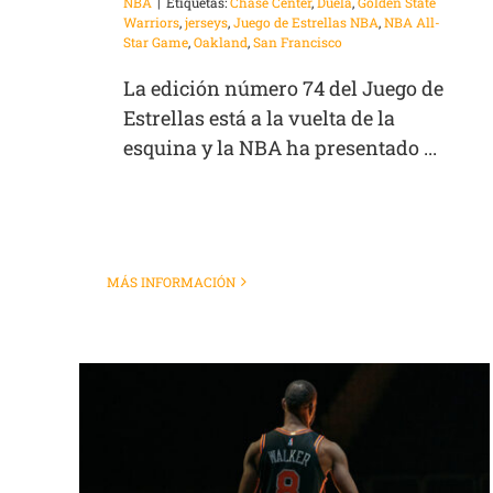
NBA
|
Etiquetas:
Chase Center
,
Duela
,
Golden State
Warriors
,
jerseys
,
Juego de Estrellas NBA
,
NBA All-
Star Game
,
Oakland
,
San Francisco
La edición número 74 del Juego de
Estrellas está a la vuelta de la
esquina y la NBA ha presentado ...
MÁS INFORMACIÓN