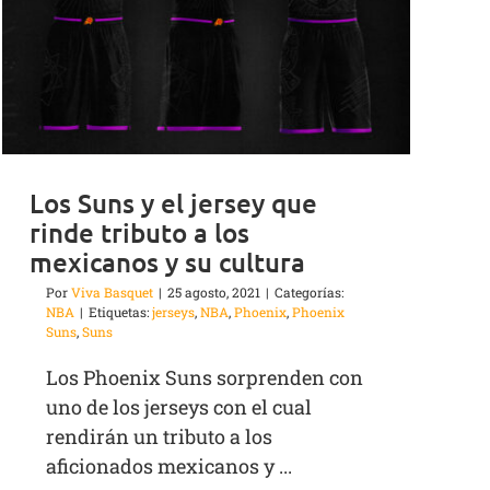
Los Suns y el jersey que
rinde tributo a los
mexicanos y su cultura
Por
Viva Basquet
|
25 agosto, 2021
|
Categorías:
NBA
|
Etiquetas:
jerseys
,
NBA
,
Phoenix
,
Phoenix
Suns
,
Suns
Los Phoenix Suns sorprenden con
uno de los jerseys con el cual
rendirán un tributo a los
aficionados mexicanos y ...