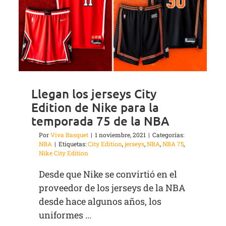
Llegan los jerseys City
Edition de Nike para la
temporada 75 de la NBA
Por
Viva Basquet
|
1 noviembre, 2021
|
Categorías:
NBA
|
Etiquetas:
City Edition
,
jerseys
,
NBA
,
NBA 75
,
Nike City Edition
Desde que Nike se convirtió en el
proveedor de los jerseys de la NBA
desde hace algunos años, los
uniformes ...