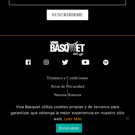
Términos y Condiciones
|
Aviso de Privacidad
|
Nuestra Historia
|
Contacto Directo
Viva Basquet utiliza cookies propias y de terceros para
|
Publicidad
garantizar que obtenga la mejor experiencia en nuestro sitio
web.
Leer Más
®TODOS LOS DERECHOS RESERVADOS 2023. GRUPO OLIMPIA
Entendido
EDITORES.