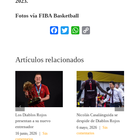
2023.
Fotos vía FIBA Basketball
Facebook
Twitter
WhatsApp
Copy
Link
Artículos relacionados
Los Diablos Rojos
Nicolás Casalánguida se
Á
presentan a su nuevo
despide de Diablos Rojos
M
entrenador
6 mayo, 2026
|
Sin
1
comentarios
c
16 junio, 2026
|
Sin
comentarios