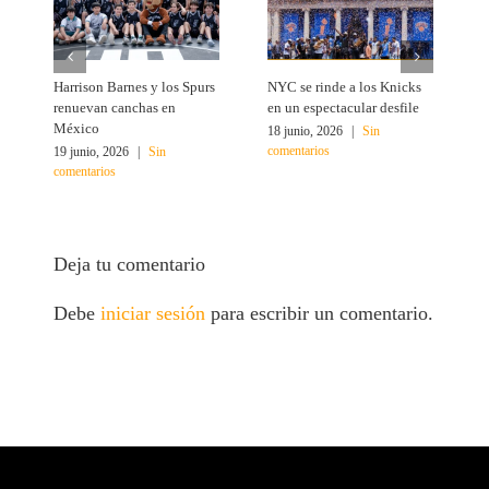
Harrison Barnes y los Spurs
NYC se rinde a los Knicks
T
renuevan canchas en
en un espectacular desfile
c
México
18 junio, 2026
|
Sin
1
comentarios
c
19 junio, 2026
|
Sin
comentarios
Deja tu comentario
Debe
iniciar sesión
para escribir un comentario.