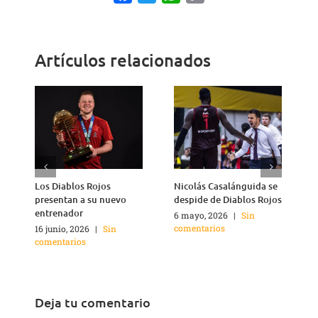
Link
Artículos relacionados
Los Diablos Rojos
Nicolás Casalánguida se
Á
presentan a su nuevo
despide de Diablos Rojos
M
entrenador
6 mayo, 2026
|
Sin
1
comentarios
c
16 junio, 2026
|
Sin
comentarios
Deja tu comentario