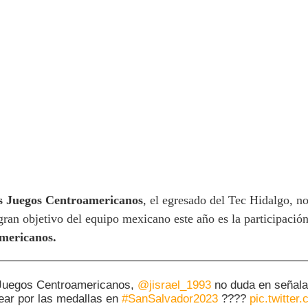
ros Juegos Centroamericanos
, el egresado del Tec Hidalgo, n
ran objetivo del equipo mexicano este año es la participaci
americanos.
n Juegos Centroamericanos,
@jisrael_1993
no duda en señalar
ear por las medallas en
#SanSalvador2023
????
pic.twitte