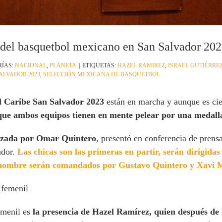
o del basquetbol mexicano en San Salvador 20
RÍAS:
NACIONAL
,
PLANETA
|
ETIQUETAS:
HAZEL RAMIREZ
,
ISRAEL GUTIÉRRE
ALVADOR 2023
,
SELECCIÓN MEXICANA DE BASQUETBOL
l Caribe San Salvador 2023
están en marcha y aunque es cie
 que ambos equipos tienen en mente pelear por una medall
ezada por Omar Quintero
, presentó en conferencia de prensa
ador.
Las chicas son las primeras en partir, serán dirigida
s hombre serán comandados por Gustavo Quintero y Xavi 
 femenil
emenil es
la presencia de Hazel Ramírez, quien después de 