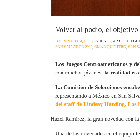
Volver al podio, el objetiv
POR
VIVA BASQUET
|
22 JUNIO, 2023
|
CATEGO
SAN SALVADOR 2023
,
OMAR QUINTERO
,
SAN S
Los Juegos Centroamericanos y de
con muchos jóvenes,
la realidad es
La Comisión de Selecciones encab
representando a México en San Salv
del staff de Lindsay Harding. Lo
Hazel Ramírez, la gran novedad con la
Una de las novedades en el equipo f