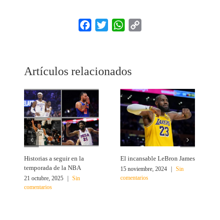
Facebook
Twitter
WhatsApp
Copy
Link
Artículos relacionados
Historias a seguir en la
El incansable LeBron James
¿
temporada de la NBA
15 noviembre, 2024
|
Sin
2
comentarios
c
21 octubre, 2025
|
Sin
comentarios