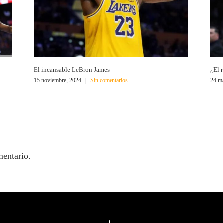
El incansable LeBron James
¿El 
15 noviembre, 2024
|
Sin comentarios
24 m
mentario.